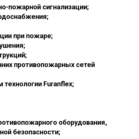
но-пожарной сигнализации;
одоснабжения;
ции при пожаре;
ушения;
трукций;
нних противопожарных сетей
 технологии Furanflex;
противопожарного оборудования,
ной безопасности;