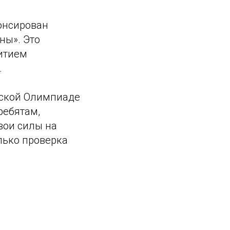
нонсирован
ны». Это
витием
.
йской Олимпиаде
ребятам,
свои силы на
лько проверка