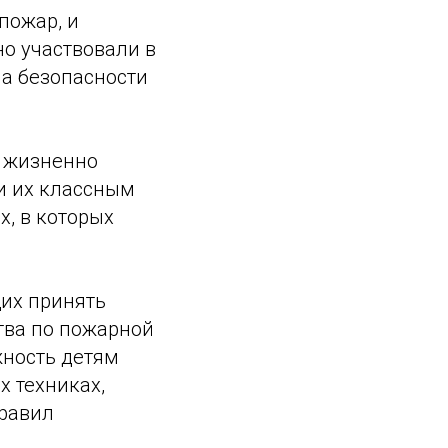
пожар, и
но участвовали в
ма безопасности
я жизненно
и их классным
, в которых
их принять
тва по пожарной
жность детям
х техниках,
правил