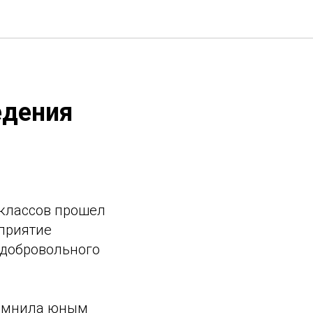
едения
 классов прошел
приятие
 добровольного
помнила юным