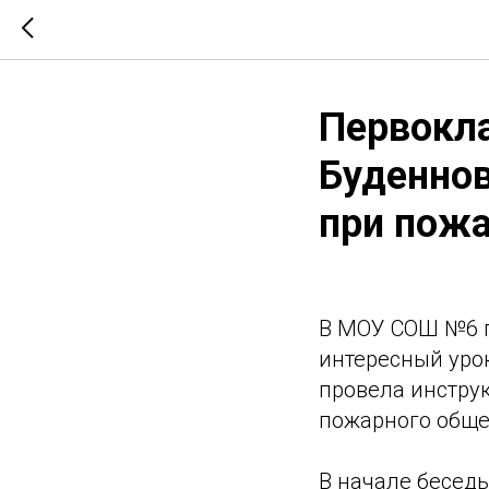
Первокл
Буденнов
при пож
В МОУ СОШ №6 го
интересный уро
провела инстру
пожарного обще
В начале бесед