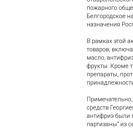
пожарного обще
Белгородское н
назначения Рос
В рамках этой 
товаров, включ
масло, антифриз
фрукты. Кроме т
препараты, про
принадлежности
Примечательно,
средств Георгие
антифриз были 
партизаны" из с