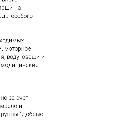
мощи на
ады особого
бходимых
м, моторное
я, воду, овощи и
, медицинские
но за счет
 масло и
группы "Добрые