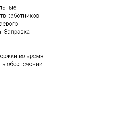
ельные
тв работников
аевого
. Заправка
ержки во время
й в обеспечении