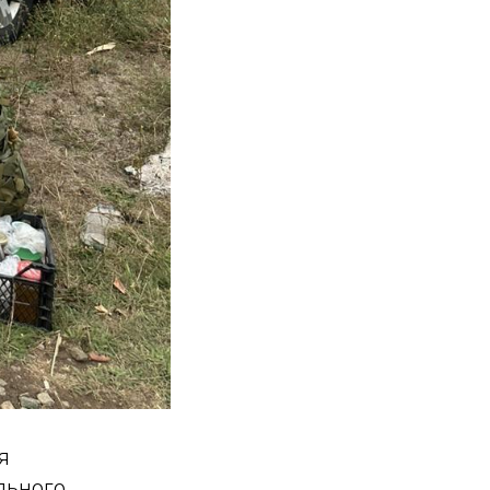
я
льного