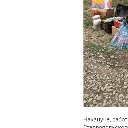
Накануне, рабо
Ставропольског