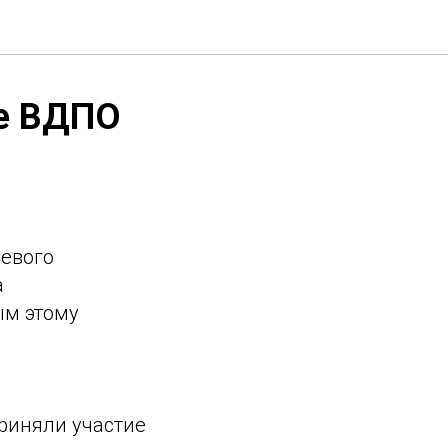
ие ВДПО
аевого
а
ым этому
риняли участие