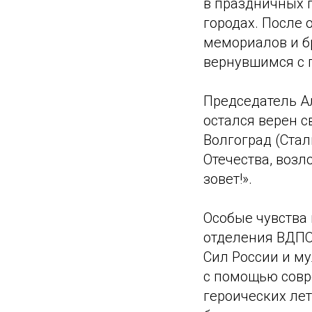
в праздничных п
городах. После
мемориалов и б
вернувшимся с 
Председатель А
остался верен с
Волгоград (Ста
Отечества, воз
зовет!».
Особые чувства 
отделения ВДПО
Сил России и м
с помощью совр
героических лет