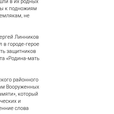
шли в их родных
ты к подножиям
землякам, не
Сергей Линников
л в городе-герое
ять защитников
та «Родина-мать
ского районного
рам Вооруженных
мяти», который
ческих и
енние слова