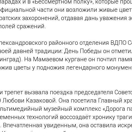
арадах и в «Бессмертном полку», которые про
 официальной части они возложили живые цве
ратских захоронений, отдавая дань уважения 
полей сражений.
лександровского районного отделения ВДПО 
воей давней традиции: День Победы он отмети
линград). На Мамаевом кургане он почтил пам
ложив цветы у подножия легендарного монумен
и трепет вызвала поездка председателя Совет
 Любови Казаковой. Она посетила Главный х
ультимедийный музейный комплекс «Дорога па
еменных технологий воссоздаёт хронику траги
. Впечатленная увиденным, она оставила искр