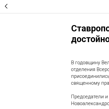
Ставроп
достойн
В годовщину Ве
отделения Всер
присоединились
священному пра
Председатели и
Новоалександро